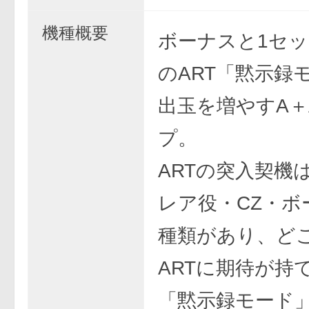
機種概要
ボーナスと1セッ
のART「黙示録
出玉を増やすA＋
プ。
ARTの突入契機
レア役・CZ・ボ
種類があり、ど
ARTに期待が持
「黙示録モード