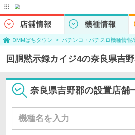
DMMぱちタウン
パチンコ・パチスロ機種情報
回胴黙示録カイジ4の奈良県吉
奈良県吉野郡の設置店舗