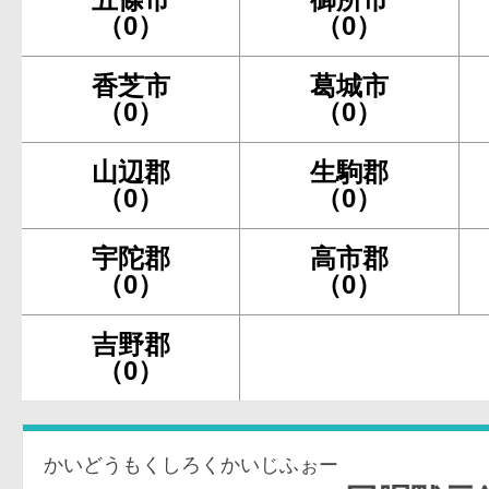
（0）
（0）
香芝市
葛城市
（0）
（0）
山辺郡
生駒郡
（0）
（0）
宇陀郡
高市郡
（0）
（0）
吉野郡
（0）
かいどうもくしろくかいじふぉー