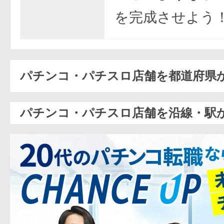
を完成させよう
パチンコ・パチスロ店舗を都道府県
パチンコ・パチスロ店舗を沿線・駅