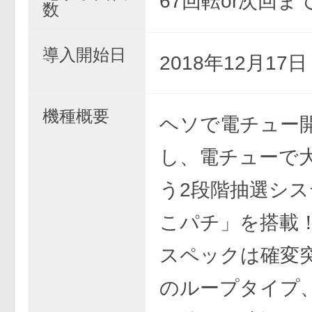
67回転or次回ま
数
導入開始日
2018年12月17
機種概要
ヘソで電チュー
し、電チューで
う2段階抽選シ
こパチ」を搭載
スペックは確変突
のループタイプ