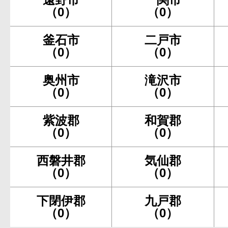
（0）
（0）
釜石市
二戸市
（0）
（0）
奥州市
滝沢市
（0）
（0）
紫波郡
和賀郡
（0）
（0）
西磐井郡
気仙郡
（0）
（0）
下閉伊郡
九戸郡
（0）
（0）