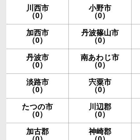
川西市
小野市
（0）
（0）
加西市
丹波篠山市
（0）
（0）
丹波市
南あわじ市
（0）
（0）
淡路市
宍粟市
（0）
（0）
たつの市
川辺郡
（0）
（0）
加古郡
神崎郡
（0）
（0）