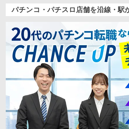
パチンコ・パチスロ店舗を沿線・駅