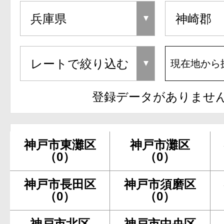
現在地から
登録データがありませ
神戸市東灘区
神戸市灘区
（0）
（0）
神戸市長田区
神戸市須磨区
（0）
（0）
神戸市北区
神戸市中央区