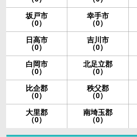
坂戸市
幸手市
（0）
（0）
日高市
吉川市
（0）
（0）
白岡市
北足立郡
（0）
（0）
比企郡
秩父郡
（0）
（0）
大里郡
南埼玉郡
（0）
（0）