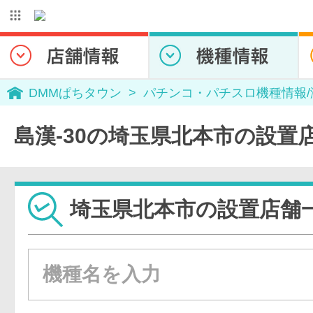
DMMぱちタウン
パチンコ・パチスロ機種情報
島漢-30の埼玉県北本市の設置
埼玉県北本市の設置店舗