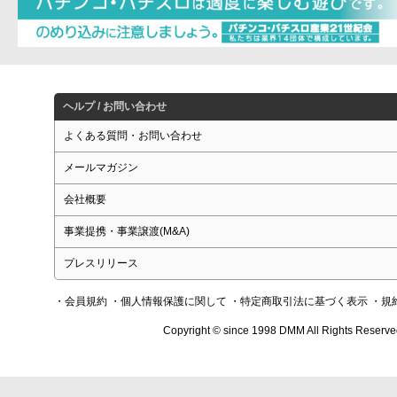
ヘルプ / お問い合わせ
よくある質問・お問い合わせ
メールマガジン
会社概要
事業提携・事業譲渡(M&A)
プレスリリース
・会員規約
・個人情報保護に関して
・特定商取引法に基づく表示
・規
Copyright © since 1998 DMM All Rights Reserve