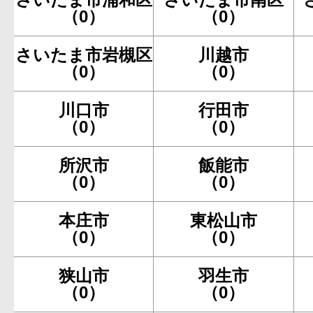
（0）
（0）
さいたま市岩槻区
川越市
（0）
（0）
川口市
行田市
（0）
（0）
所沢市
飯能市
（0）
（0）
本庄市
東松山市
（0）
（0）
狭山市
羽生市
（0）
（0）