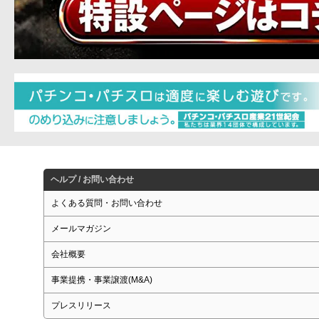
ヘルプ / お問い合わせ
よくある質問・お問い合わせ
メールマガジン
会社概要
事業提携・事業譲渡(M&A)
プレスリリース