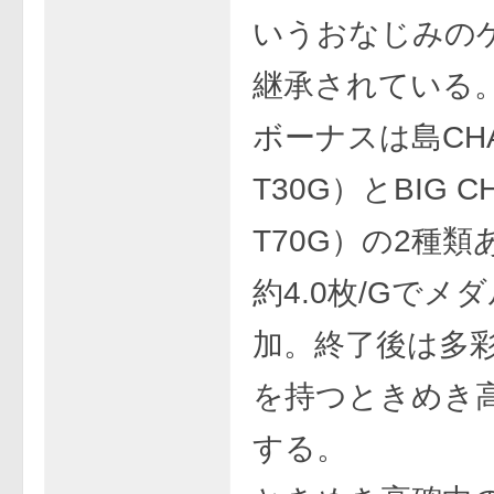
いうおなじみの
継承されている
ボーナスは島CHA
T30G）とBIG C
T70G）の2種
約4.0枚/Gでメ
加。終了後は多
を持つときめき
する。