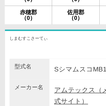
赤穂郡
佐用郡
（0）
（0）
しまむすこさーてぃ
型式名
SシマムスコMB1
メーカー名
アムテックス（
式サイト）