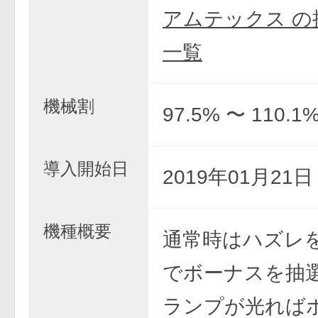
アムテックス の
一覧
機械割
97.5% 〜 110.1
導入開始日
2019年01月21
機種概要
通常時はハズレ
でボーナスを抽
ランプが光れば