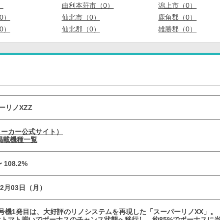
）
由利本荘市（0）
潟上市（0）
0）
仙北市（0）
鹿角郡（0）
0）
仙北郡（0）
雄勝郡（0）
ーリノXZZ
メーカー公式サイト）
掲載機種一覧
〜 108.2%
12月03日（月）
号機1発目は、大好評のリノシステムを再現した「スーパーリノXX」。
はトマト揃いでボーナスのチャンス状態へ移行し、約85%でボーナスに