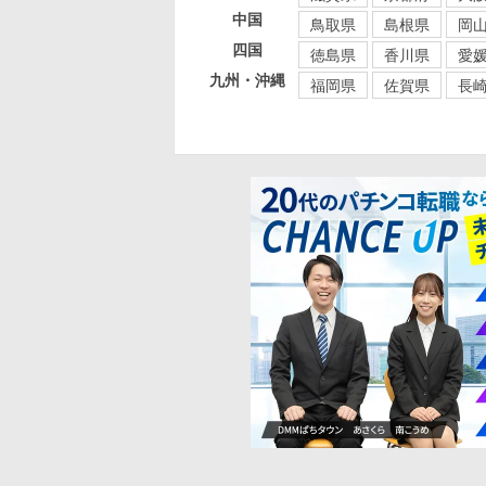
中国
鳥取県
島根県
岡
四国
徳島県
香川県
愛
九州・沖縄
福岡県
佐賀県
長