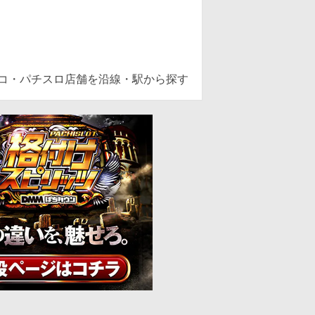
ンコ・パチスロ店舗を沿線・駅から探す