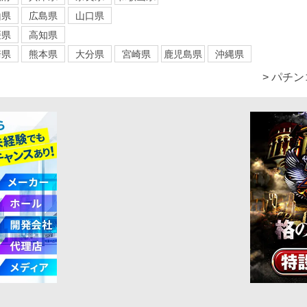
山県
広島県
山口県
媛県
高知県
崎県
熊本県
大分県
宮崎県
鹿児島県
沖縄県
> パチ