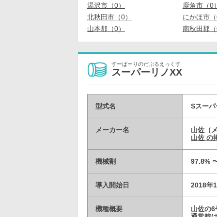
湯沢市（0）
鹿角市（0
北秋田市（0）
にかほ市（
山本郡（0）
南秋田郡（
すーぱーりのだぶるえっくす
スーパーリノXX
型式名
Sスーパ
メーカー名
山佐（
山佐 の
機械割
97.8% 
導入開始日
2018年
機種概要
山佐の6
通常時