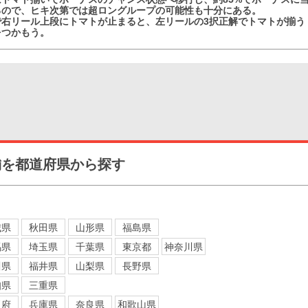
るので、ヒキ次第では超ロングループの可能性も十分にある。
で右リール上段にトマトが止まると、左リールの3択正解でトマトが揃う
をつかもう。
舗を都道府県から探す
城県
秋田県
山形県
福島県
馬県
埼玉県
千葉県
東京都
神奈川県
川県
福井県
山梨県
長野県
知県
三重県
阪府
兵庫県
奈良県
和歌山県