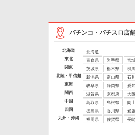
パチンコ・パチスロ店
北海道
北海道
東北
青森県
岩手県
宮
関東
茨城県
栃木県
群
北陸・甲信越
新潟県
富山県
石
東海
岐阜県
静岡県
愛
関西
滋賀県
京都府
大
中国
鳥取県
島根県
岡
四国
徳島県
香川県
愛
九州・沖縄
福岡県
佐賀県
長