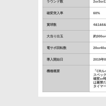
ラウンド数
2or3or
確変突入率
60%
賞球数
4&1&6&
大当り出玉
約300o
電サポ回転数
20or40
導入開始日
2019年
機種概要
「CRル
スペック
確変or
は厳禁
タイマ