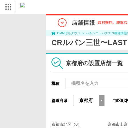
パチンコ・パチスロ機種情報
DMMぱちタウン
CRルパン三世〜LAS
京都府の設置店舗一覧
機種
都道府県
市区町
京都市北区（0）
京都市上京