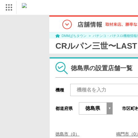
パチンコ・パチスロ機種情報
DMMぱちタウン
CRルパン三世〜LAS
徳島県の設置店舗一覧
機種
都道府県
市区町
徳島市（0）
鳴門市（0