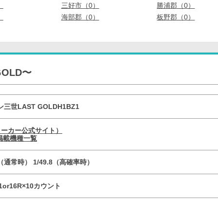
）
三好市（0）
勝浦郡（0）
）
海部郡（0）
板野郡（0）
GOLD〜
三世LAST GOLDH1BZ1
メーカー公式サイト）
掲載機種一覧
.6（通常時） 1/49.8（高確率時）
11or16R×10カウント