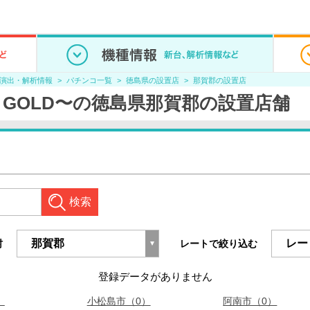
/演出・解析情報
パチンコ一覧
徳島県の設置店
那賀郡の設置店
T GOLD〜の徳島県那賀郡の設置店舗
検索
村
レートで絞り込む
登録データがありません
）
小松島市（0）
阿南市（0）