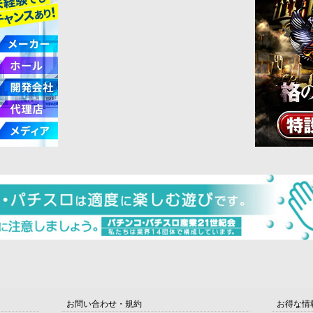
お問い合わせ・規約
お得な情