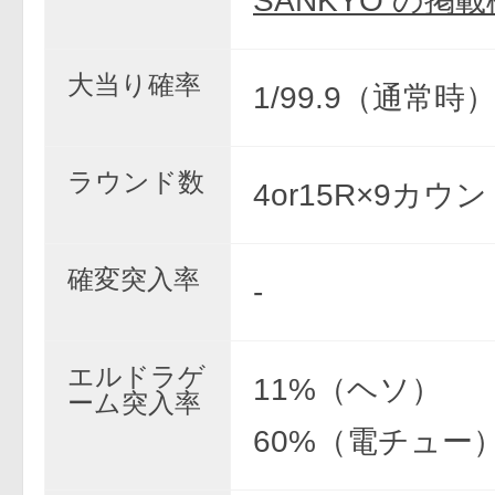
SANKYO の掲
大当り確率
1/99.9（通常時
ラウンド数
4or15R×9カウ
確変突入率
-
エルドラゲ
11%（ヘソ）
ーム突入率
60%（電チュー