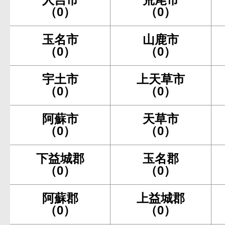
（0）
（0）
玉名市
山鹿市
（0）
（0）
宇土市
上天草市
（0）
（0）
阿蘇市
天草市
（0）
（0）
下益城郡
玉名郡
（0）
（0）
阿蘇郡
上益城郡
（0）
（0）