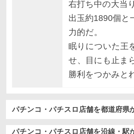
右打ち中の大当
出玉約1890個
力的だ。
眠りについた王
せ、目にも止ま
勝利をつかみと
パチンコ・パチスロ店舗を都道府県
パチンコ・パチスロ店舗を沿線・駅