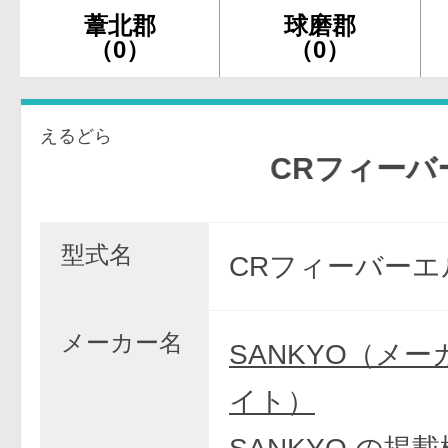
葦北郡
球磨郡
（0）
（0）
えるどら
CRフィーバーエル
型式名
CRフィーバーエ
メーカー名
SANKYO（メ
イト）