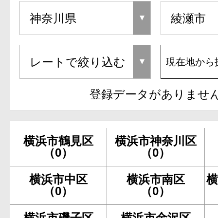
現在地から
登録データがありませ
横浜市鶴見区
横浜市神奈川区
（0）
（0）
横浜市中区
横浜市南区
横
（0）
（0）
横浜市磯子区
横浜市金沢区