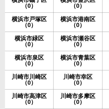
（0）
（0）
横浜市戸塚区
横浜市港南区
（0）
（0）
横浜市緑区
横浜市瀬谷区
（0）
（0）
横浜市泉区
横浜市青葉区
（0）
（0）
川崎市川崎区
川崎市幸区
（0）
（0）
川崎市高津区
川崎市多摩区
（0）
（0）