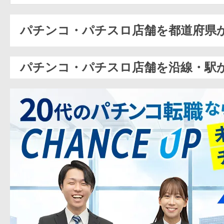
パチンコ・パチスロ店舗を都道府県
パチンコ・パチスロ店舗を沿線・駅