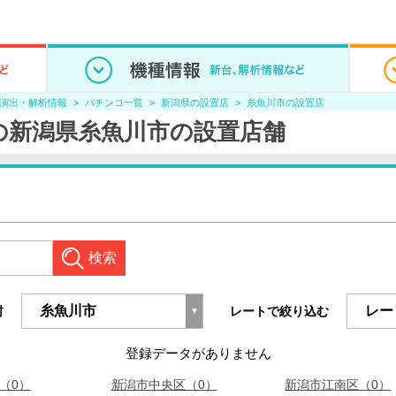
/演出・解析情報
パチンコ一覧
新潟県の設置店
糸魚川市の設置店
の新潟県糸魚川市の設置店舗
検索
村
レートで絞り込む
登録データがありません
（0）
新潟市中央区（0）
新潟市江南区（0）