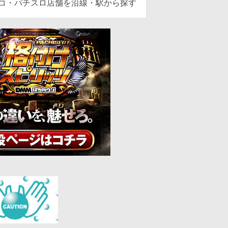
ンコ・パチスロ店舗を沿線・駅から探す