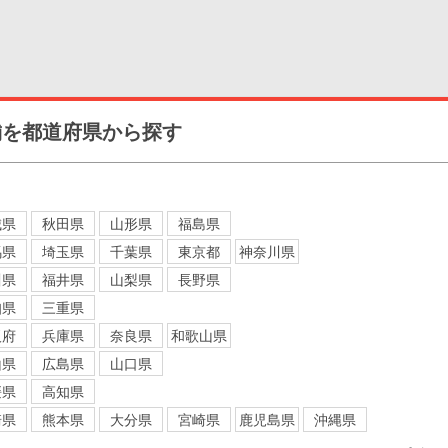
舗を都道府県から探す
城県
秋田県
山形県
福島県
馬県
埼玉県
千葉県
東京都
神奈川県
川県
福井県
山梨県
長野県
知県
三重県
阪府
兵庫県
奈良県
和歌山県
山県
広島県
山口県
媛県
高知県
崎県
熊本県
大分県
宮崎県
鹿児島県
沖縄県