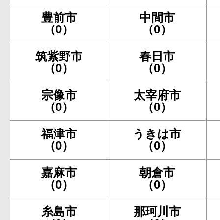
豊前市
中間市
（0）
（0）
筑紫野市
春日市
（0）
（0）
宗像市
太宰府市
（0）
（0）
福津市
うきは市
（0）
（0）
嘉麻市
朝倉市
（0）
（0）
糸島市
那珂川市