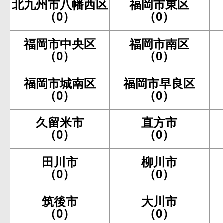
北九州市八幡西区
福岡市東区
（0）
（0）
福岡市中央区
福岡市南区
（0）
（0）
福岡市城南区
福岡市早良区
（0）
（0）
久留米市
直方市
（0）
（0）
田川市
柳川市
（0）
（0）
筑後市
大川市
（0）
（0）