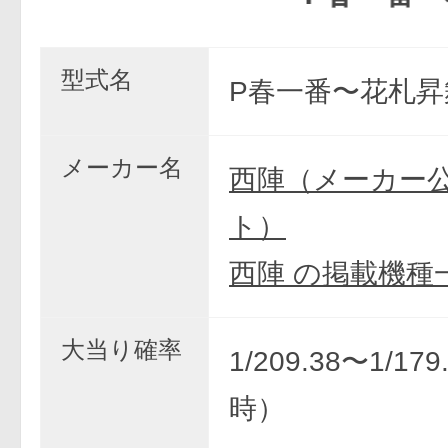
型式名
P春一番〜花札昇
メーカー名
西陣（メーカー
ト）
西陣 の掲載機種
大当り確率
1/209.38〜1/17
時）