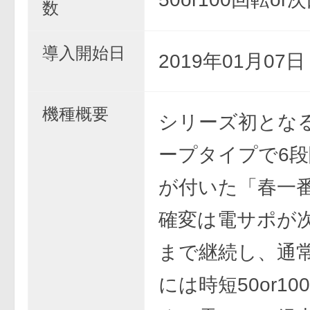
数
導入開始日
2019年01月07
機種概要
シリーズ初とな
ープタイプで6
が付いた「春一
確変は電サポが
まで継続し、通
には時短50or1