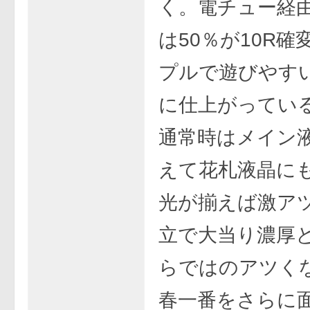
く。電チュー経
は50％が10R
プルで遊びやす
に仕上がってい
通常時はメイン
えて花札液晶に
光が揃えば激ア
立で大当り濃厚
らではのアツく
春一番をさらに