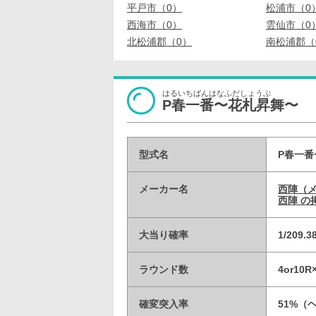
平戸市（0）
松浦市（0
西海市（0）
雲仙市（0
北松浦郡（0）
南松浦郡（
はるいちばんはなふだしょうぶ
P春一番〜花札昇舞〜
型式名
P春一番
メーカー名
西陣（
西陣 の
大当り確率
1/209.
ラウンド数
4or10
確変突入率
51%（