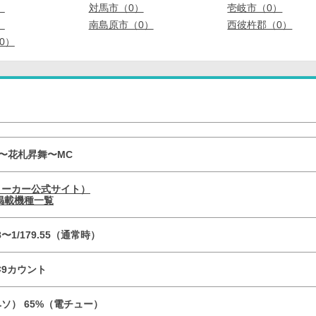
）
対馬市（0）
壱岐市（0）
）
南島原市（0）
西彼杵郡（0）
0）
〜花札昇舞〜MC
メーカー公式サイト）
掲載機種一覧
38〜1/179.55（通常時）
R×9カウント
ヘソ） 65%（電チュー）