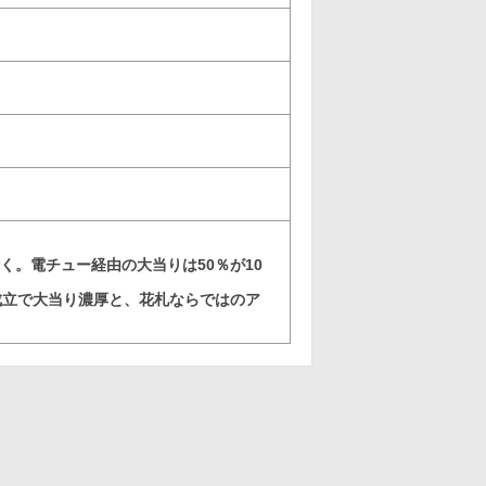
く。電チュー経由の大当りは50％が10
成立で大当り濃厚と、花札ならではのア