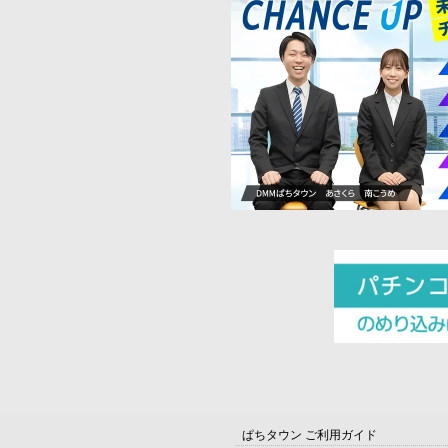
ぱちタウン ご利用ガイド