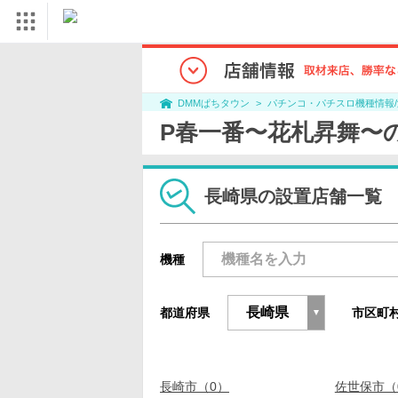
パチンコ・パチスロ機種情報
DMMぱちタウン
P春一番〜花札昇舞〜
長崎県の設置店舗一覧
機種
都道府県
市区町
長崎市（0）
佐世保市（