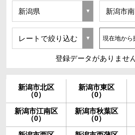
現在地から
登録データがありませ
新潟市北区
新潟市東区
（0）
（0）
新潟市江南区
新潟市秋葉区
（0）
（0）
新潟市西区
新潟市西蒲区