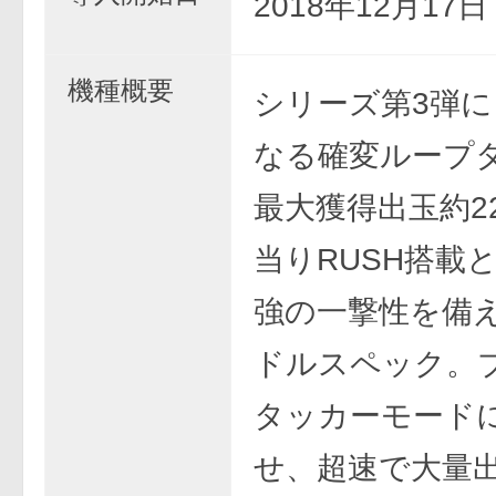
2018年12月17
機種概要
シリーズ第3弾
なる確変ループタ
最大獲得出玉約2
当りRUSH搭載
強の一撃性を備
ドルスペック。
タッカーモード
せ、超速で大量