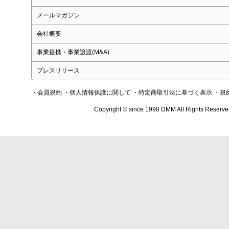
メールマガジン
会社概要
事業提携・事業譲渡(M&A)
プレスリリース
・会員規約
・個人情報保護に関して
・特定商取引法に基づく表示
・規
Copyright © since 1998 DMM All Rights Reserve