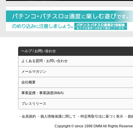
ヘルプ / お問い合わせ
よくある質問・お問い合わせ
メールマガジン
会社概要
事業提携・事業譲渡(M&A)
プレスリリース
・会員規約
・個人情報保護に関して
・特定商取引法に基づく表示
・規
Copyright © since 1998 DMM All Rights Reserve