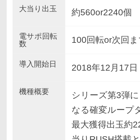
大当り出玉
約560or2240個
電サポ回転
100回転or次回
数
導入開始日
2018年12月17
機種概要
シリーズ第3弾
なる確変ループタ
最大獲得出玉約2
当りRUSH搭載