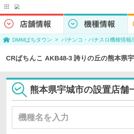
DMMぱちタウン
パチンコ・パチスロ機種情報
CRぱちんこ AKB48-3 誇りの丘の熊本
熊本県宇城市の設置店舗