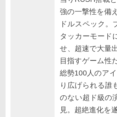
強の一撃性を備
ドルスペック。
タッカーモード
せ、超速で大量
目指すゲーム性
総勢100人のア
り広げられる誰
のない超ド級の
見。超絶進化を