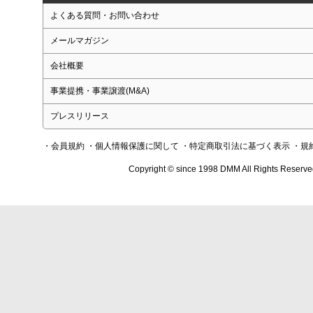
よくある質問・お問い合わせ
メールマガジン
会社概要
事業提携・事業譲渡(M&A)
プレスリリース
・会員規約
・個人情報保護に関して
・特定商取引法に基づく表示
・規
Copyright © since 1998 DMM All Rights Reserve