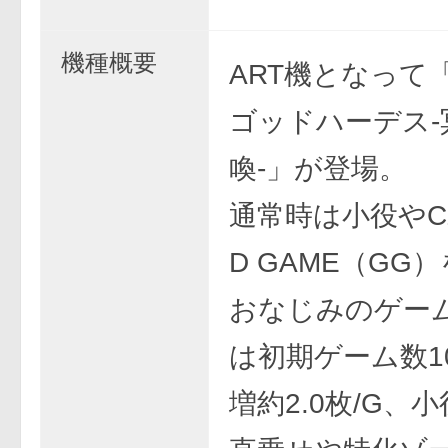
機種概要
ART機となって
ゴッドハーデス-
喚-」が登場。
通常時は小役やC
D GAME（GG
おなじみのゲー
は初期ゲーム数1
増約2.0枚/G、