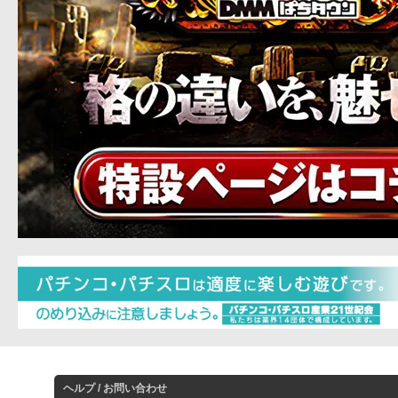
ヘルプ / お問い合わせ