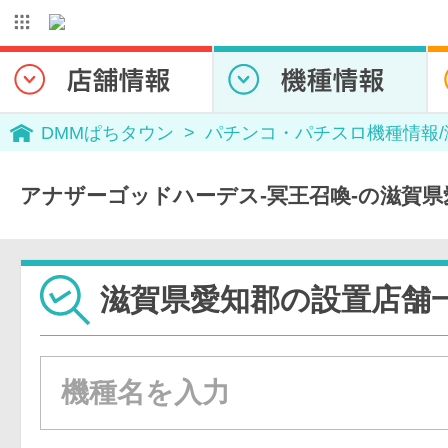
DMMぱちタウン
パチンコ・パチスロ機種情報
アナザーゴッドハーデス-冥王召喚-の滋賀
滋賀県愛知郡の設置店舗