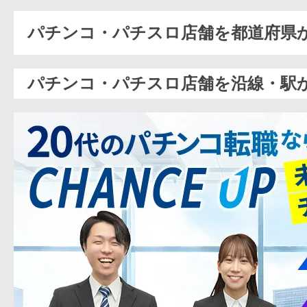
パチンコ・パチスロ店舗を都道府県
パチンコ・パチスロ店舗を沿線・駅