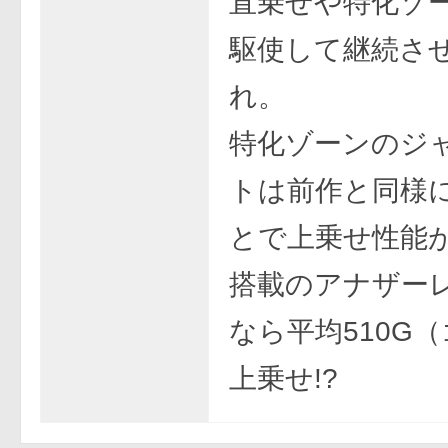
直乗せや特化ゾ
駆使して継続さ
れ。
特化ゾーンのジ
トは前作と同様
とで上乗せ性能
搭載のアナザー
なら平均510G
上乗せ!?