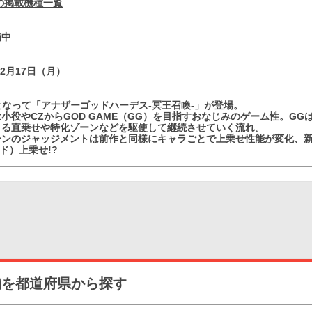
の掲載機種一覧
備中
12月17日（月）
となって「アナザーゴッドハーデス-冥王召喚-」が登場。
小役やCZからGOD GAME（GG）を目指すおなじみのゲーム性。GGは初
よる直乗せや特化ゾーンなどを駆使して継続させていく流れ。
ーンのジャッジメントは前作と同様にキャラごとで上乗せ性能が変化、新
ド）上乗せ!?
舗を都道府県から探す