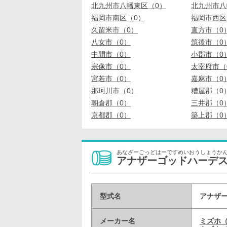
北九州市八幡東区（0）
北九州市八
福岡市南区（0）
福岡市西区
久留米市（0）
直方市（0
八女市（0）
筑後市（0
中間市（0）
小郡市（0
宗像市（0）
太宰府市（
宮若市（0）
嘉麻市（0
那珂川市（0）
糟屋郡（0
朝倉郡（0）
三井郡（0
京都郡（0）
築上郡（0
あなざーごっどはーですめいおうしょうか
アナザーゴッドハーデス
型式名
アナザー
メーカー名
ミズホ