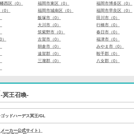
幡西区（0）
福岡市東区（0）
福岡市博多区（0）
（0）
福岡市城南区（0）
福岡市早良区（0）
）
飯塚市（0）
田川市（0）
）
大川市（0）
行橋市（0）
）
筑紫野市（0）
春日市（0）
0）
古賀市（0）
福津市（0）
）
朝倉市（0）
みやま市（0）
）
遠賀郡（0）
鞍手郡（0）
）
三潴郡（0）
八女郡（0）
）
ん
-冥王召喚-
ゴッドハーデス冥王/GL
（メーカー公式サイト）