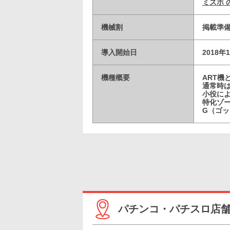
ミズホ 
機械割
掲載準
導入開始日
2018年
機種概要
ART機
通常時は
小役に
特化ゾ
G（ゴッ
パチンコ・パチスロ店