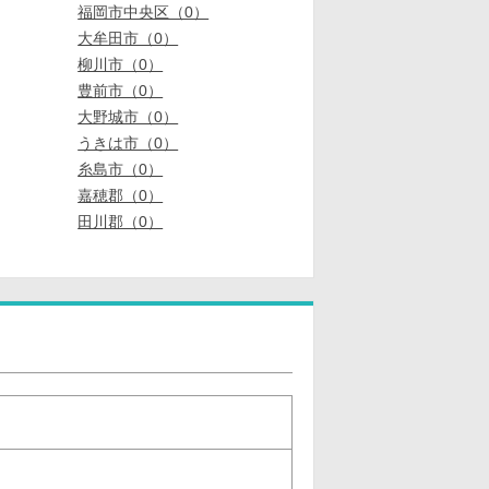
福岡市中央区（0）
大牟田市（0）
柳川市（0）
豊前市（0）
大野城市（0）
うきは市（0）
糸島市（0）
嘉穂郡（0）
田川郡（0）