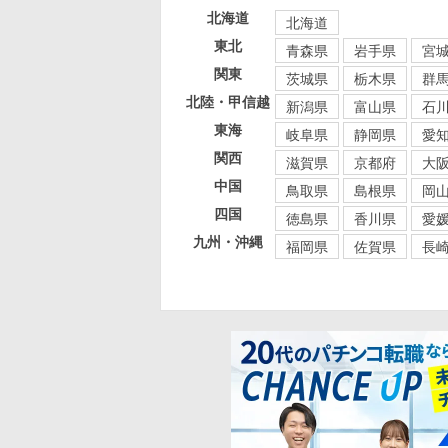
北海道
北海道
東北
青森県
岩手県
宮
関東
茨城県
栃木県
群
北陸・甲信越
新潟県
富山県
石
東海
岐阜県
静岡県
愛
関西
滋賀県
京都府
大
中国
鳥取県
島根県
岡
四国
徳島県
香川県
愛
九州・沖縄
福岡県
佐賀県
長