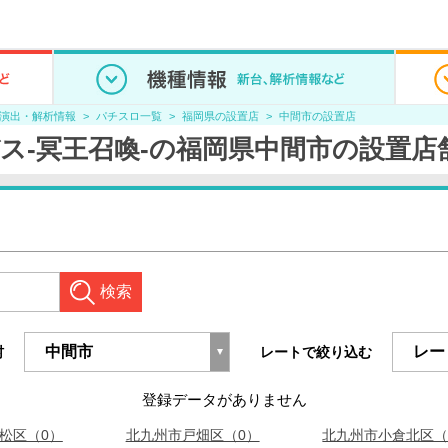
/演出・解析情報
パチスロ一覧
福岡県の設置店
中間市の設置店
ス-冥王召喚-の福岡県中間市の設置店
検索
村
レートで絞り込む
登録データがありません
松区（0）
北九州市戸畑区（0）
北九州市小倉北区（