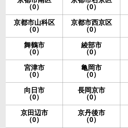
（0）
（0）
京都市山科区
京都市西京区
（0）
（0）
舞鶴市
綾部市
（0）
（0）
宮津市
亀岡市
（0）
（0）
向日市
長岡京市
（0）
（0）
京田辺市
京丹後市
（0）
（0）