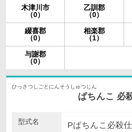
木津川市
乙訓郡
（0）
（0）
綴喜郡
相楽郡
（0）
（1）
与謝郡
（0）
ひっさつしごとにんそうしゅつじん
ぱちんこ 必殺仕事人
型式名
Pぱちんこ必殺