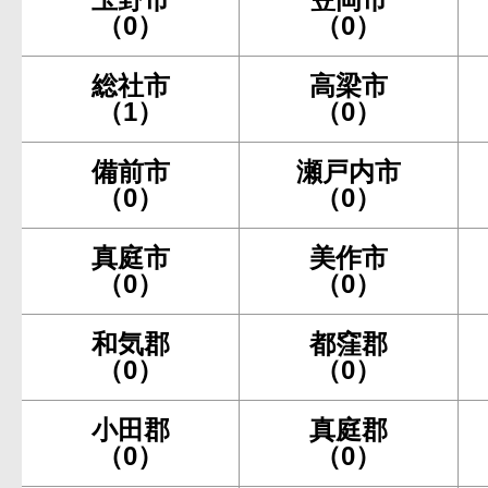
（0）
（0）
総社市
高梁市
（1）
（0）
備前市
瀬戸内市
（0）
（0）
真庭市
美作市
（0）
（0）
和気郡
都窪郡
（0）
（0）
小田郡
真庭郡
（0）
（0）