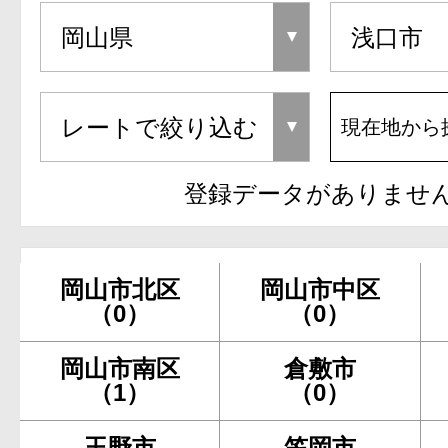
現在地から
登録データがありませ
岡山市北区
岡山市中区
（0）
（0）
岡山市南区
倉敷市
（1）
（0）
玉野市
笠岡市