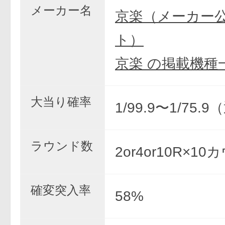
メーカー名
京楽（メーカー
ト）
京楽 の掲載機種
大当り確率
1/99.9〜1/75.
ラウンド数
2or4or10R×1
確変突入率
58%