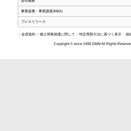
会社概要
事業提携・事業譲渡(M&A)
プレスリリース
・会員規約
・個人情報保護に関して
・特定商取引法に基づく表示
・規
Copyright © since 1998 DMM All Rights Reserve