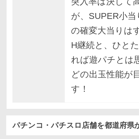
突入率は決して
が、SUPER小当
の確変大当りはす
H継続と、ひと
れば遊パチとは
どの出玉性能が
す！
パチンコ・パチスロ店舗を都道府県