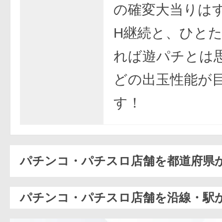
の確変大当りはす
H継続と、ひと
れば遊パチとは
どの出玉性能が
す！
パチンコ・パチスロ店舗を都道府県
パチンコ・パチスロ店舗を沿線・駅