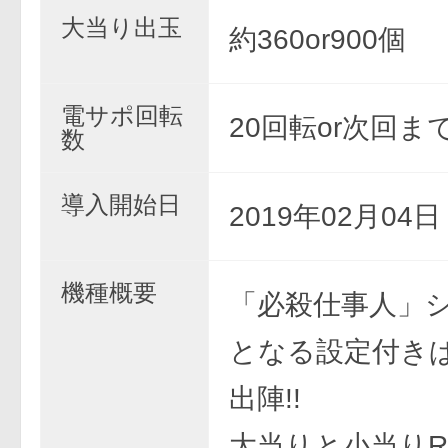
大当り出玉
約360or900個
電サポ回転
20回転or次回ま
数
導入開始日
2019年02月04
機種概要
「必殺仕事人」
となる設定付き
出陣!!
大当りと小当りR