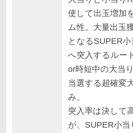
使して出玉増加
ム性。大量出玉
となるSUPER小
へ突入するルー
or時短中の大当
当選する超確変
み。
突入率は決して
が、SUPER小当