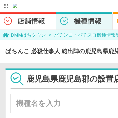
DMMぱちタウン
パチンコ・パチスロ機種情報
ぱちんこ 必殺仕事人 総出陣の鹿児島県鹿
鹿児島県鹿児島郡の設置