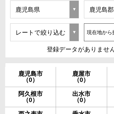
現在地から
登録データがありませ
鹿児島市
鹿屋市
（0）
（0）
阿久根市
出水市
（0）
（0）
西之表市
垂水市