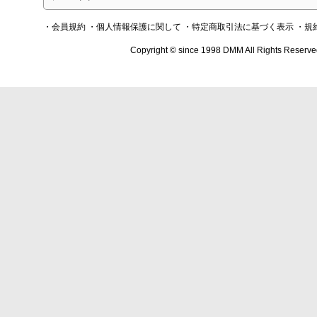
・会員規約
・個人情報保護に関して
・特定商取引法に基づく表示
・規
Copyright © since 1998 DMM All Rights Reserve