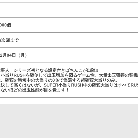
900個
or次回まで
02月04日（月）
事人」シリーズ初となる設定付きぱちんこが出陣!!
小当りRUSHを駆使して出玉増加を図るゲーム性。大量出玉獲得の契機と
、確変or時短中の大当りの8％で当選する超確変大当りのみ。
決して高くはないが、SUPER小当りRUSH中の確変大当りはすべてR
えないほどの出玉性能が目を覚ます！