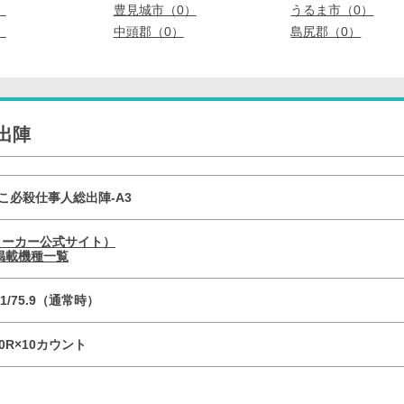
）
豊見城市（0）
うるま市（0）
）
中頭郡（0）
島尻郡（0）
出陣
こ必殺仕事人総出陣-A3
メーカー公式サイト）
掲載機種一覧
9〜1/75.9（通常時）
r10R×10カウント