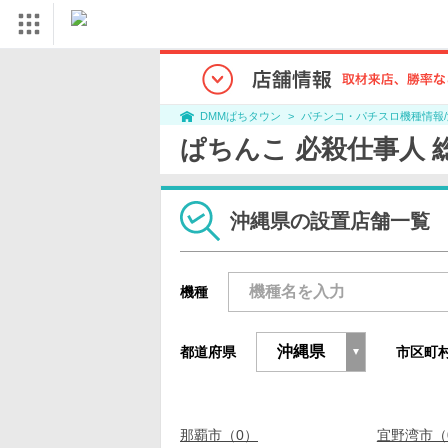
パチンコ・パチスロ機種情報
DMMぱちタウン
ぱちんこ 必殺仕事人
沖縄県の設置店舗一覧
機種
都道府県
市区町
那覇市（0）
宜野湾市（