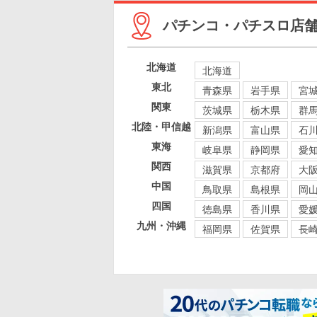
パチンコ・パチスロ店
北海道
北海道
東北
青森県
岩手県
宮
関東
茨城県
栃木県
群
北陸・甲信越
新潟県
富山県
石
東海
岐阜県
静岡県
愛
関西
滋賀県
京都府
大
中国
鳥取県
島根県
岡
四国
徳島県
香川県
愛
九州・沖縄
福岡県
佐賀県
長