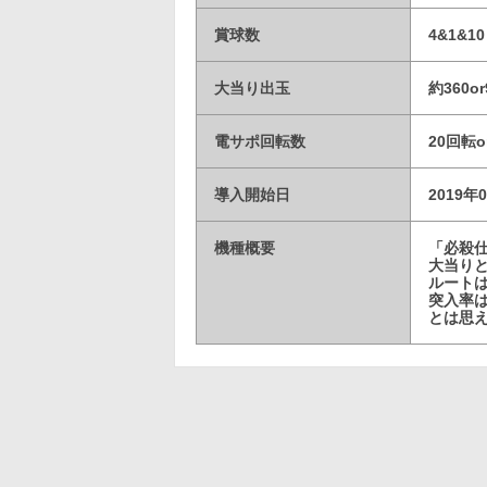
賞球数
4&1&10
大当り出玉
約360or
電サポ回転数
20回転
導入開始日
2019年
機種概要
「必殺仕
大当りと
ルートは
突入率は
とは思