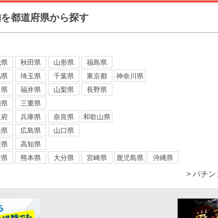
舗を都道府県から探す
城県
秋田県
山形県
福島県
馬県
埼玉県
千葉県
東京都
神奈川県
川県
福井県
山梨県
長野県
知県
三重県
阪府
兵庫県
奈良県
和歌山県
山県
広島県
山口県
媛県
高知県
崎県
熊本県
大分県
宮崎県
鹿児島県
沖縄県
> パチ