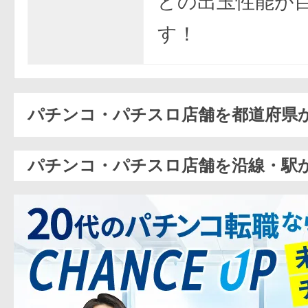
どの出玉性能が
す！
パチンコ・パチスロ店舗を都道府県
パチンコ・パチスロ店舗を沿線・駅