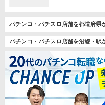
パチンコ・パチスロ店舗を都道府県
パチンコ・パチスロ店舗を沿線・駅