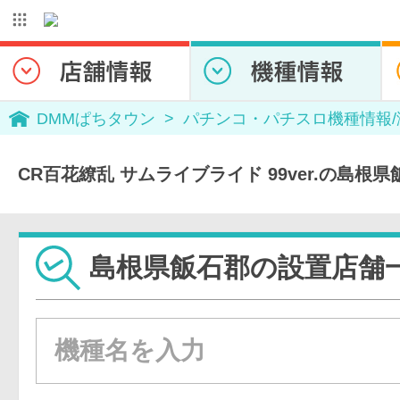
DMMぱちタウン
パチンコ・パチスロ機種情報
CR百花繚乱 サムライブライド 99ver.の島根
島根県飯石郡の設置店舗