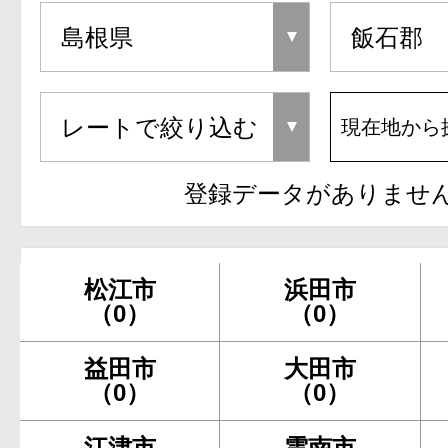
現在地から
登録データがありませ
松江市
浜田市
（0）
（0）
益田市
大田市
（0）
（0）
江津市
雲南市