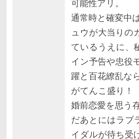
可能性アリ。
通常時と確変中
ュウが大当りの
ているうえに、
イン予告や忠役
躍と百花繚乱な
がてんこ盛り！
婚前恋愛を思う
だあとにはラブ
イダルが待ち受け