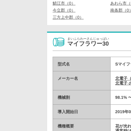
鯖江市（0）
あわら市（
今立郡（0）
南条郡（0
三方上中郡（0）
まいふらわーさんじゅっぱい
マイフラワー30
型式名
Sマイフ
メーカー名
北電子
北電子 
機械割
98.1% 
導入開始日
2019年
機種概要
花が光れ
通常時は