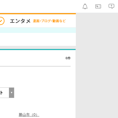
0件
勝山市（0）