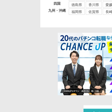
四国
徳島県
香川県
愛
九州・沖縄
福岡県
佐賀県
長