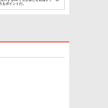
ころもポイントだ。