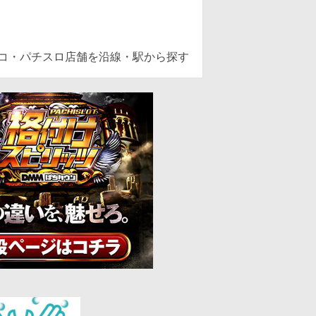
ンコ・パチスロ店舗を沿線・駅から探す