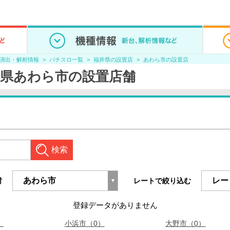
/演出・解析情報
パチスロ一覧
福井県の設置店
あわら市の設置店
井県あわら市の設置店舗
検索
村
レートで絞り込む
登録データがありません
）
小浜市（0）
大野市（0）