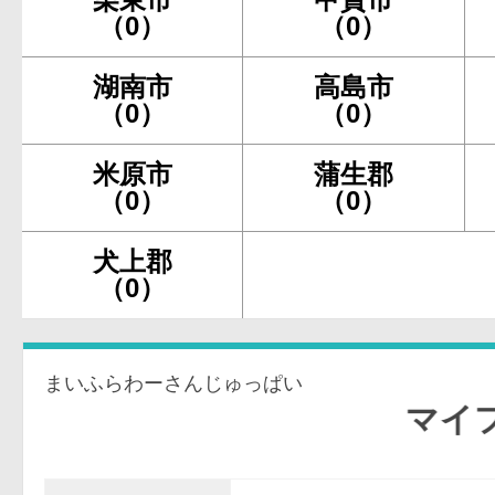
（0）
（0）
湖南市
高島市
（0）
（0）
米原市
蒲生郡
（0）
（0）
犬上郡
（0）
まいふらわーさんじゅっぱい
マイフラワ