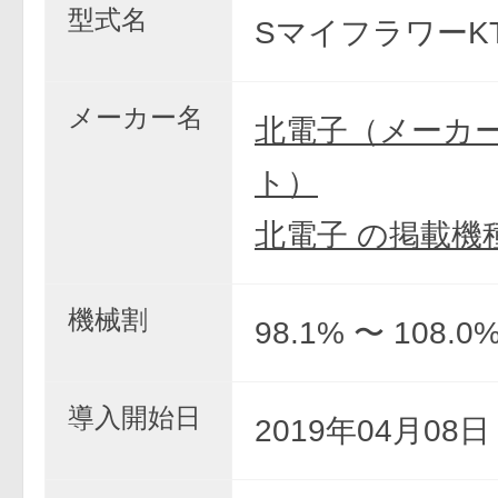
型式名
SマイフラワーKT
メーカー名
北電子（メーカ
ト）
北電子 の掲載機
機械割
98.1% 〜 108.0
導入開始日
2019年04月08