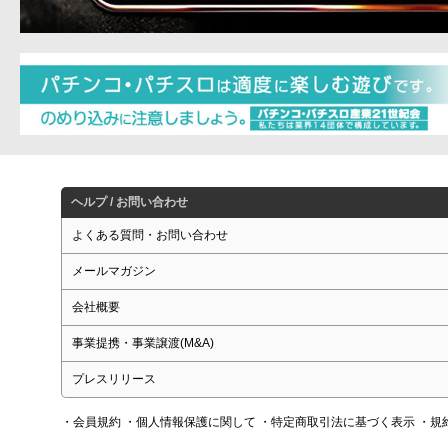
ヘルプ / お問い合わせ
よくある質問・お問い合わせ
メールマガジン
会社概要
事業提携・事業譲渡(M&A)
プレスリリース
・会員規約
・個人情報保護に関して
・特定商取引法に基づく表示
・規