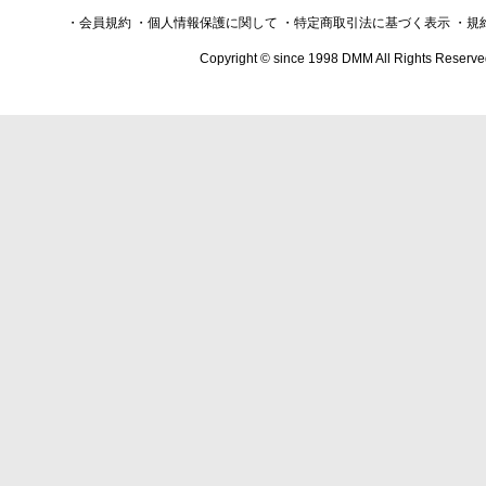
・会員規約
・個人情報保護に関して
・特定商取引法に基づく表示
・規
Copyright © since 1998 DMM All Rights Reserve