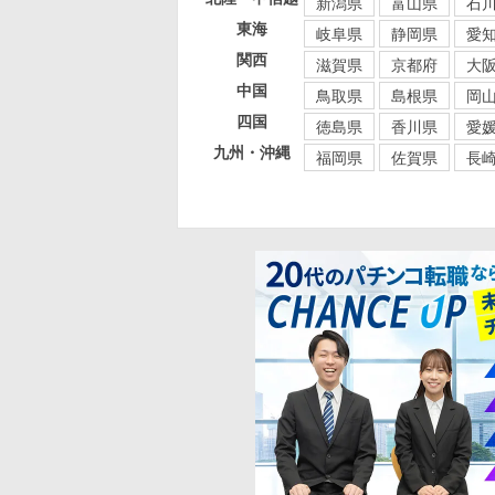
新潟県
富山県
石
東海
岐阜県
静岡県
愛
関西
滋賀県
京都府
大
中国
鳥取県
島根県
岡
四国
徳島県
香川県
愛
九州・沖縄
福岡県
佐賀県
長