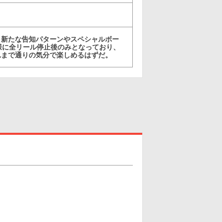
、新たな告知パターンやスペシャルボー
様に全リール停止後のみとなっており、
れまで通りの気分で楽しめるはずだ。