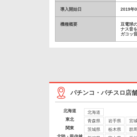
導入開始日
2019年
機種概要
豆電球
ナス音
ガコッ
パチンコ・パチスロ店
北海道
北海道
東北
青森県
岩手県
宮
関東
茨城県
栃木県
群
北陸・甲信越