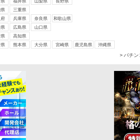
川県
福井県
山梨県
長野県
知県
三重県
阪府
兵庫県
奈良県
和歌山県
山県
広島県
山口県
媛県
高知県
崎県
熊本県
大分県
宮崎県
鹿児島県
沖縄県
> パチ