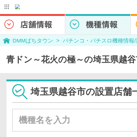
DMMぱちタウン
パチンコ・パチスロ機種情報
青ドン～花火の極～の埼玉県越谷
埼玉県越谷市の設置店舗