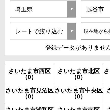
現在地から
登録データがありませ
さいたま市西区
さいたま市北区
さ
（0）
（0）
さいたま市見沼区
さいたま市中央区
（0）
（0）
さいたま市浦和区
さいたま市南区