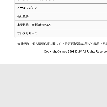
メールマガジン
会社概要
事業提携・事業譲渡(M&A)
プレスリリース
・会員規約
・個人情報保護に関して
・特定商取引法に基づく表示
・規
Copyright © since 1998 DMM All Rights Reserve