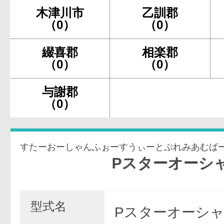
木津川市
乙訓郡
（0）
（0）
綴喜郡
相楽郡
（0）
（0）
与謝郡
（0）
すたーおーしゃんふぉーすうぃーとぷれみあむば
Pスターオーシャン4 SWEET
型式名
Pスターオーシャ