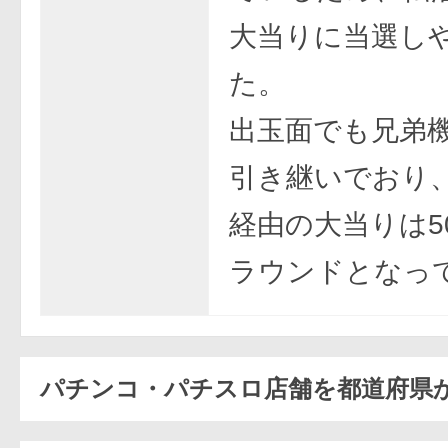
大当りに当選し
た。
出玉面でも兄弟
引き継いでおり
経由の大当りは5
ラウンドとなっ
パチンコ・パチスロ店舗を都道府県