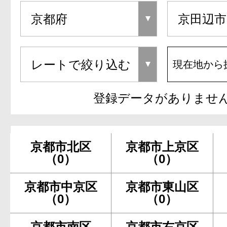
現在地から
登録データがありませ
京都市北区
京都市上京区
（0）
（0）
京都市中京区
京都市東山区
（0）
（0）
京都市南区
京都市右京区