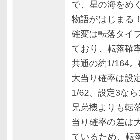
で、星の海をめ
物語がはじまる
確変は転落タイ
ており、転落確
共通の約1/164
大当り確率は設定
1/62、設定3なら
兄弟機よりも転
当り確率の差は
ているため、転