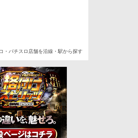
ンコ・パチスロ店舗を沿線・駅から探す