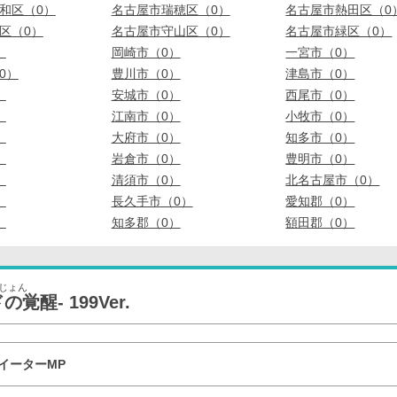
和区（0）
名古屋市瑞穂区（0）
名古屋市熱田区（0
区（0）
名古屋市守山区（0）
名古屋市緑区（0）
）
岡崎市（0）
一宮市（0）
0）
豊川市（0）
津島市（0）
）
安城市（0）
西尾市（0）
）
江南市（0）
小牧市（0）
）
大府市（0）
知多市（0）
）
岩倉市（0）
豊明市（0）
）
清須市（0）
北名古屋市（0）
）
長久手市（0）
愛知郡（0）
）
知多郡（0）
額田郡（0）
じょん
の覚醒- 199Ver.
イーターMP