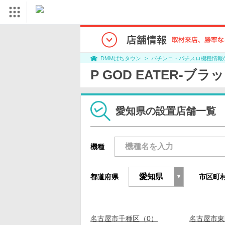
パチンコ・パチスロ機種情報
DMMぱちタウン
P GOD EATER-ブ
愛知県の設置店舗一覧
機種
都道府県
市区町
名古屋市千種区（0）
名古屋市東