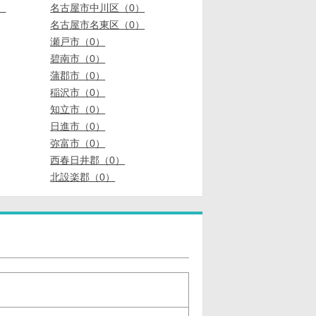
）
名古屋市中川区（0）
名古屋市名東区（0）
瀬戸市（0）
碧南市（0）
蒲郡市（0）
稲沢市（0）
知立市（0）
日進市（0）
弥富市（0）
西春日井郡（0）
北設楽郡（0）