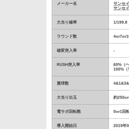
メーカー名
サンセイ
サンセイ
大当り確率
1/199
ラウンド数
4or7
確変突入率
-
RUSH突入率
60%（
100%
賞球数
4&1&3&
大当り出玉
約250or
電サポ回転数
0or1回
導入開始日
2019年