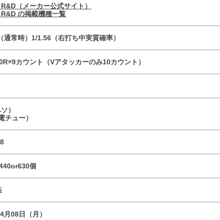
R&D（メーカー公式サイト）
R&D の掲載機種一覧
.8（通常時）1/1.56（右打ち中実質確率）
or10R×9カウント（Vアタッカーのみ10カウント）
ヘソ）
（電チュー）
8
440or630個
転
04月08日（月）