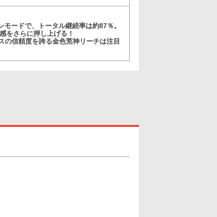
ンモードで、トータル継続率は約87％。
快感をさらに押し上げる！
スの信頼度を誇る金色荒神リーチは注目