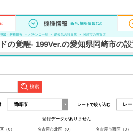
/演出・解析情報
パチンコ一覧
愛知県の設置店
岡崎市の設置店
ラッドの覚醒- 199Ver.の愛知県岡崎市の
検索
村
レートで絞り込む
登録データがありません
区（0）
名古屋市北区（0）
名古屋市西区（0）