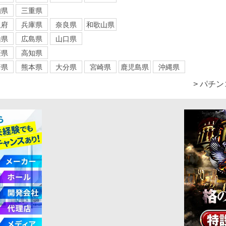
知県
三重県
阪府
兵庫県
奈良県
和歌山県
山県
広島県
山口県
媛県
高知県
崎県
熊本県
大分県
宮崎県
鹿児島県
沖縄県
> パチ