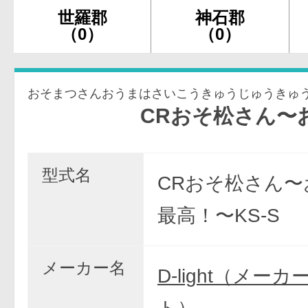
世羅郡
神石郡
（0）
（0）
おそまつさんおうまはさいこうきゅうじゅうきゅ
CRおそ松さん〜おうまは最
型式名
CRおそ松さん〜
最高！〜KS-S
メーカー名
D-light（メー