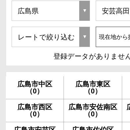
現在地から
登録データがありませ
広島市中区
広島市東区
（0）
（0）
広島市西区
広島市安佐南区
（0）
（0）
広島市安芸区
広島市佐伯区