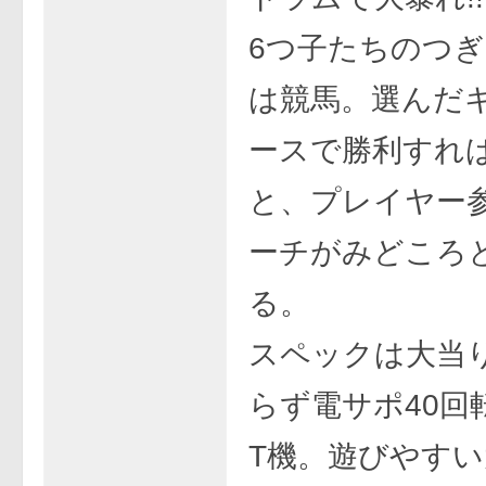
6つ子たちのつ
は競馬。選んだ
ースで勝利すれ
と、プレイヤー
ーチがみどころ
る。
スペックは大当
らず電サポ40回
T機。遊びやす