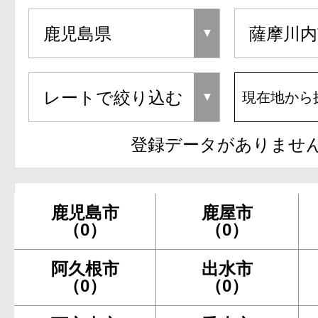
現在地から
登録データがありませ
鹿児島市
鹿屋市
（0）
（0）
阿久根市
出水市
（0）
（0）