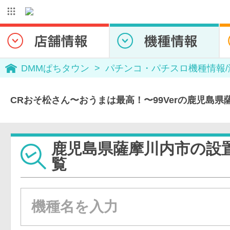
DMMぱちタウン
パチンコ・パチスロ機種情報
CRおそ松さん〜おうまは最高！〜99Verの鹿児島
鹿児島県薩摩川内市の設
覧