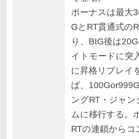
ボーナスは最大30
GとRT貫通式の
り、BIG後は20
イトモードに突
に昇格リプレイ
ば、100Gor99
ングRT・ジャン
ムに移行する。
RTの連鎖からコ