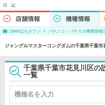
DMMぱちタウン
パチンコ・パチスロ機種情報
ジャングルマスターコングダムの千葉県千葉市
千葉県千葉市花見川区の
一覧