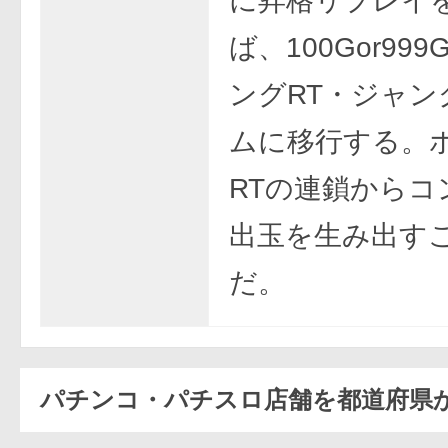
に昇格リプレイ
ば、100Gor99
ングRT・ジャン
ムに移行する。
RTの連鎖からコ
出玉を生み出す
だ。
パチンコ・パチスロ店舗を都道府県