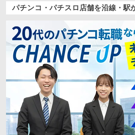
パチンコ・パチスロ店舗を沿線・駅