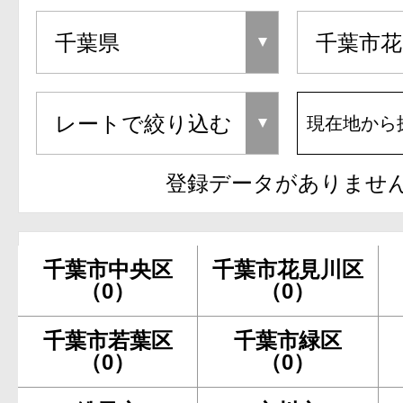
現在地から
登録データがありませ
千葉市中央区
千葉市花見川区
（0）
（0）
千葉市若葉区
千葉市緑区
（0）
（0）