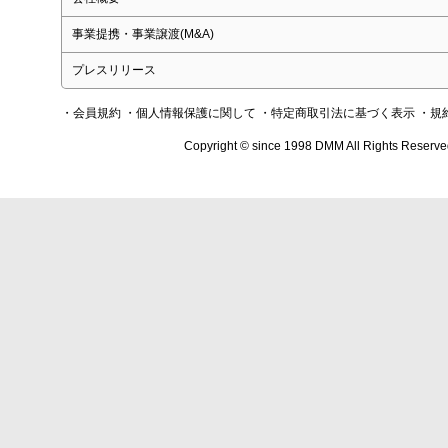
事業提携・事業譲渡(M&A)
プレスリリース
・会員規約
・個人情報保護に関して
・特定商取引法に基づく表示
・規
Copyright © since 1998 DMM All Rights Reserve