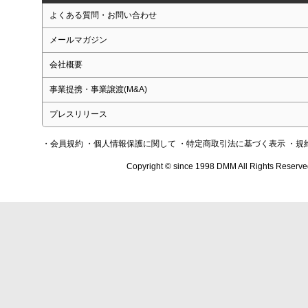
よくある質問・お問い合わせ
メールマガジン
会社概要
事業提携・事業譲渡(M&A)
プレスリリース
・会員規約
・個人情報保護に関して
・特定商取引法に基づく表示
・規
Copyright © since 1998 DMM All Rights Reserve