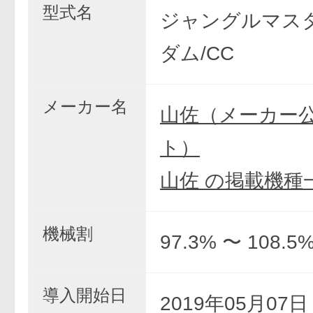
型式名
ジャングルマス
ダム/CC
メーカー名
山佐（メーカー
ト）
山佐 の掲載機種
機械割
97.3% 〜 108.5
導入開始日
2019年05月07