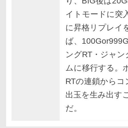
り、BIG後は20
イトモードに突
に昇格リプレイ
ば、100Gor99
ングRT・ジャン
ムに移行する。
RTの連鎖からコ
出玉を生み出す
だ。