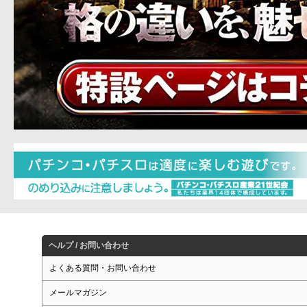
ヘルプ / お問い合わせ
よくある質問・お問い合わせ
メールマガジン