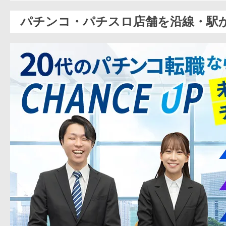
パチンコ・パチスロ店舗を沿線・駅