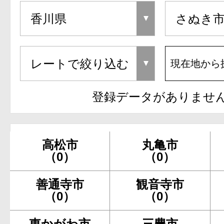
現在地から
登録データがありませ
高松市
丸亀市
（0）
（0）
善通寺市
観音寺市
（0）
（0）
東かがわ市
三豊市