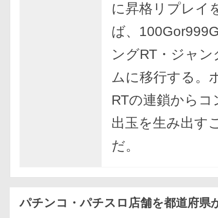
に昇格リプレイ
ば、100Gor99
ングRT・ジャン
ムに移行する。
RTの連鎖からコ
出玉を生み出す
だ。
パチンコ・パチスロ店舗を都道府県