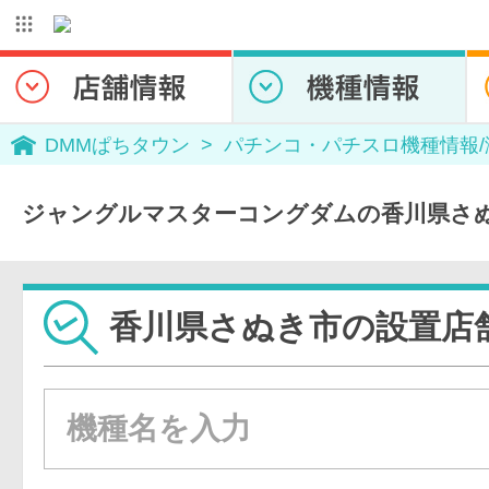
DMMぱちタウン
パチンコ・パチスロ機種情報
ジャングルマスターコングダムの香川県さ
香川県さぬき市の設置店