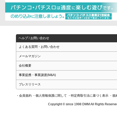
ヘルプ / お問い合わせ
よくある質問・お問い合わせ
メールマガジン
会社概要
事業提携・事業譲渡(M&A)
プレスリリース
・会員規約
・個人情報保護に関して
・特定商取引法に基づく表示
・規
Copyright © since 1998 DMM All Rights Reserve