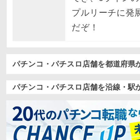
プルリーチに発
だぞ！
パチンコ・パチスロ店舗を都道府県
パチンコ・パチスロ店舗を沿線・駅