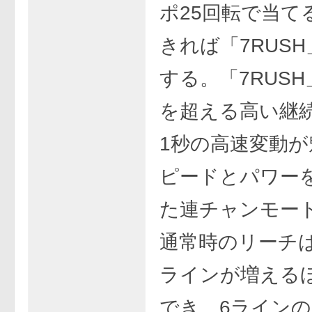
ポ25回転で当て
きれば「7RUS
する。「7RUSH
を超える高い継
1秒の高速変動が
ピードとパワー
た連チャンモー
通常時のリーチ
ラインが増える
でき、6ライン