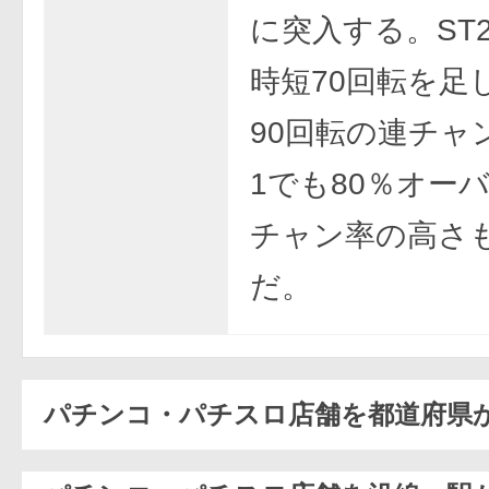
に突入する。ST
時短70回転を足
90回転の連チャ
1でも80％オー
チャン率の高さ
だ。
パチンコ・パチスロ店舗を都道府県