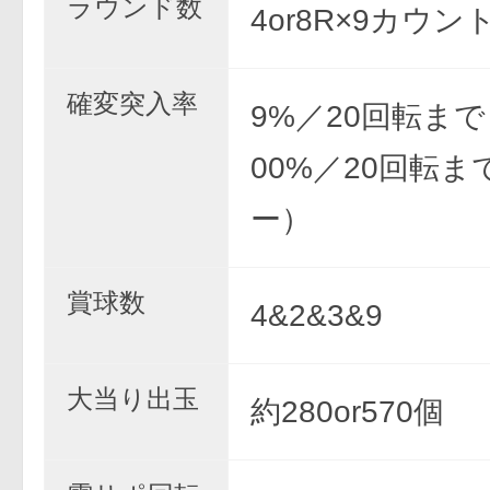
ラウンド数
4or8R×9カウン
確変突入率
9%／20回転ま
00%／20回転
ー）
賞球数
4&2&3&9
大当り出玉
約280or570個