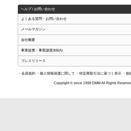
ヘルプ / お問い合わせ
よくある質問・お問い合わせ
メールマガジン
会社概要
事業提携・事業譲渡(M&A)
プレスリリース
・会員規約
・個人情報保護に関して
・特定商取引法に基づく表示
・規
Copyright © since 1998 DMM All Rights Reserve