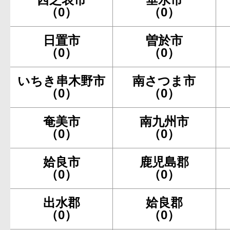
（0）
（0）
日置市
曽於市
（0）
（0）
いちき串木野市
南さつま市
（0）
（0）
奄美市
南九州市
（0）
（0）
姶良市
鹿児島郡
（0）
（0）
出水郡
姶良郡
（0）
（0）