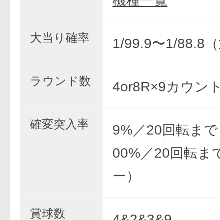
機種一覧
大当り確率
1/99.9〜1/88.
ラウンド数
4or8R×9カウン
確変突入率
9%／20回転ま
00%／20回転
ー）
賞球数
4&2&3&9