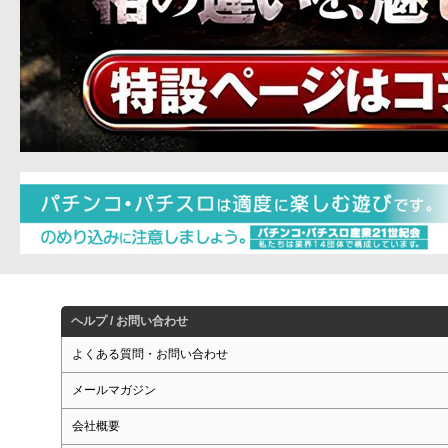
ヘルプ / お問い合わせ
よくある質問・お問い合わせ
メールマガジン
会社概要