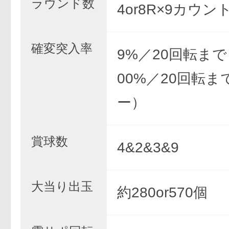
ラウンド数
4or8R×9カウン
確変突入率
9%／20回転ま
00%／20回転
ー）
賞球数
4&2&3&9
大当り出玉
約280or570個