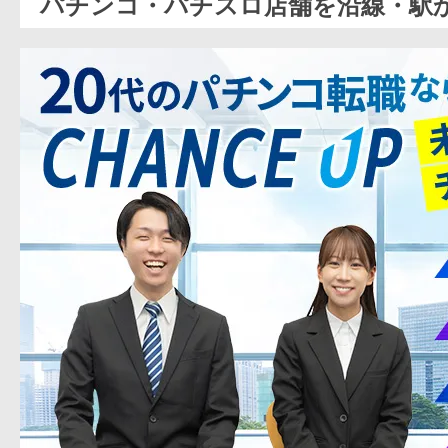
パチンコ・パチスロ店舗を沿線・駅