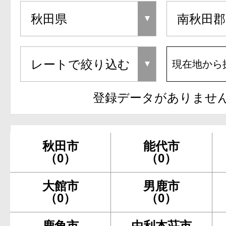
現在地から
登録データがありませ
秋田市
能代市
（0）
（0）
大館市
男鹿市
（0）
（0）
鹿角市
由利本荘市