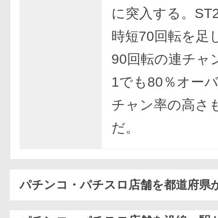
に突入する。ST
時短70回転を足
90回転の連チャ
1でも80％オー
チャン率の高さ
だ。
パチンコ・パチスロ店舗を都道府県