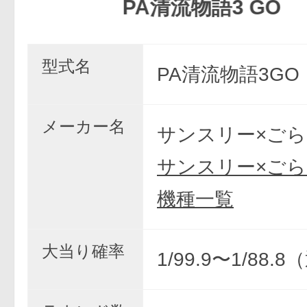
PA清流物語3 GO
型式名
PA清流物語3GO
メーカー名
サンスリー×ご
サンスリー×ごら
機種一覧
大当り確率
1/99.9〜1/88.