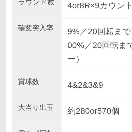
ラウンド数
4or8R×9カウン
確変突入率
9%／20回転ま
00%／20回転
ー）
賞球数
4&2&3&9
大当り出玉
約280or570個