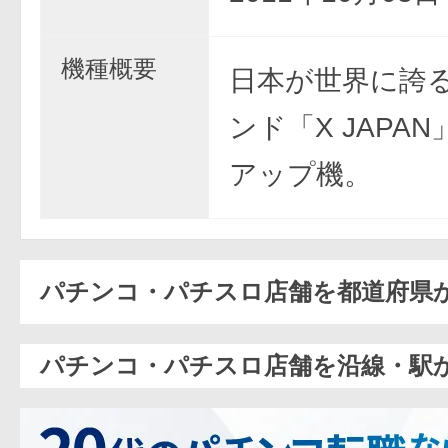
機種概要
日本が世界に誇
ンド「X JAPA
アップ機。
パチンコ・パチスロ店舗を都道府県
パチンコ・パチスロ店舗を沿線・駅