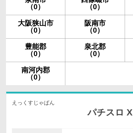
（0）
（0）
大阪狭山市
阪南市
（0）
（0）
豊能郡
泉北郡
（0）
（0）
南河内郡
（0）
えっくすじゃぱん
パチスロ X JAP