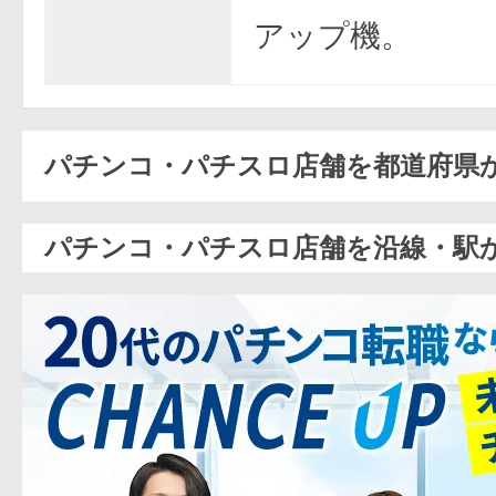
アップ機。
パチンコ・パチスロ店舗を都道府県
パチンコ・パチスロ店舗を沿線・駅