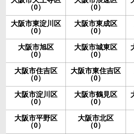
（0）
（0）
大阪市東淀川区
大阪市東成区
（0）
（0）
大阪市旭区
大阪市城東区
（0）
（0）
大阪市住吉区
大阪市東住吉区
（0）
（0）
大阪市淀川区
大阪市鶴見区
（0）
（0）
大阪市平野区
大阪市北区
（0）
（0）