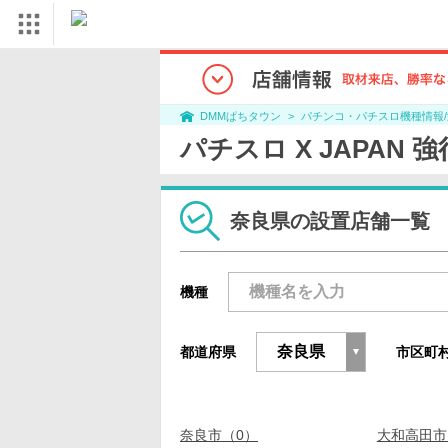
パチンコ・パチスロ機種情報
DMMぱちタウン
パチスロ X JAPA
奈良県の設置店舗一覧
機種
都道府県
市区町
奈良市（0）
大和高田市