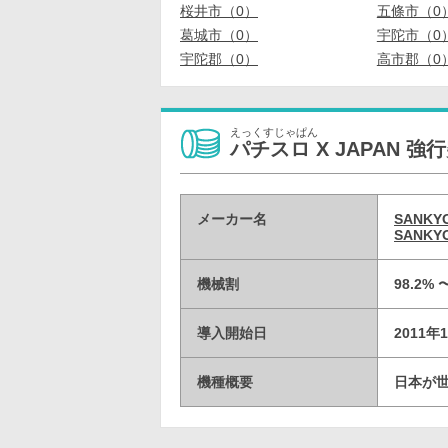
桜井市（0）
五條市（0
葛城市（0）
宇陀市（0
宇陀郡（0）
高市郡（0
えっくすじゃぱん
パチスロ X JAPAN 強
メーカー名
SANK
SANK
機械割
98.2% 
導入開始日
2011年
機種概要
日本が世