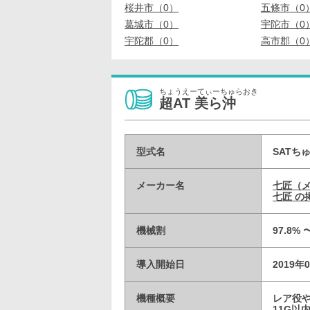
桜井市（0）
五條市（0
葛城市（0）
宇陀市（0
宇陀郡（0）
高市郡（0
ちょうえーてぃーちゅらおき
超AT 美ら沖
型式名
SATち
メーカー名
七匠（
七匠 の
機械割
97.8% 
導入開始日
2019年
機種概要
レア役や
11G以