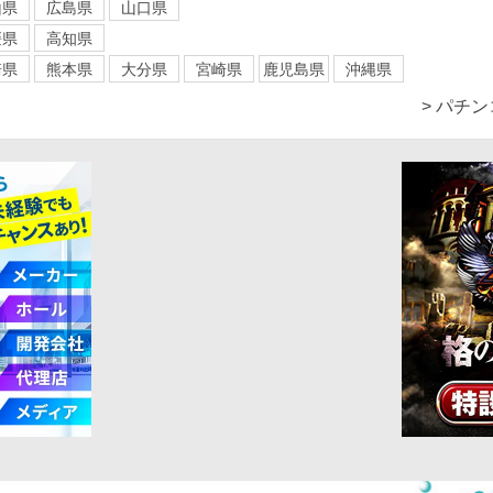
山県
広島県
山口県
媛県
高知県
崎県
熊本県
大分県
宮崎県
鹿児島県
沖縄県
> パチ