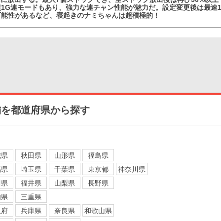
超1G連モードもあり、強力な連チャン性能が魅力だ。設定変更後は最速
可能性があるなど、寝起きのナミちゃんは超積極的！
舗を都道府県から探す
城県
秋田県
山形県
福島県
馬県
埼玉県
千葉県
東京都
神奈川県
川県
福井県
山梨県
長野県
知県
三重県
阪府
兵庫県
奈良県
和歌山県