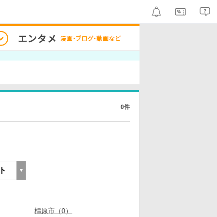
0件
橿原市（0）