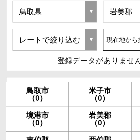
現在地から
登録データがありませ
鳥取市
米子市
（0）
（0）
境港市
岩美郡
（0）
（0）
東伯郡
西伯郡