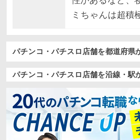
性があるなど、
ミちゃんは超積
パチンコ・パチスロ店舗を都道府県
パチンコ・パチスロ店舗を沿線・駅