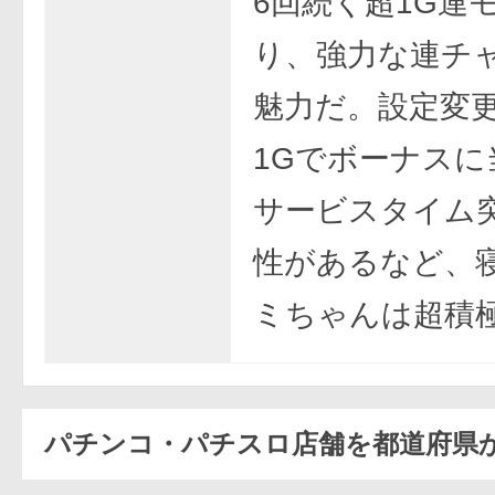
6回続く超1G連
り、強力な連チ
魅力だ。設定変
1Gでボーナスに
サービスタイム
性があるなど、
ミちゃんは超積
パチンコ・パチスロ店舗を都道府県