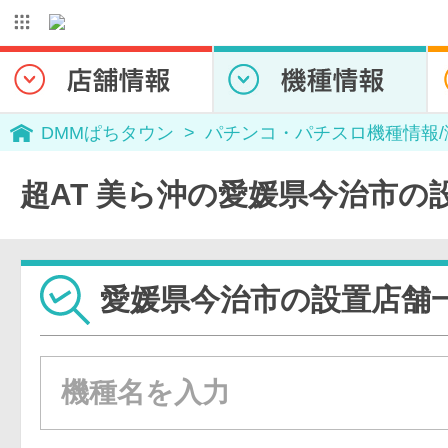
DMMぱちタウン
パチンコ・パチスロ機種情報
超AT 美ら沖の愛媛県今治市の
愛媛県今治市の設置店舗