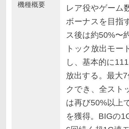
機種概要
レア役やゲーム
ボーナスを目指
ス後は約50%〜
トック放出モー
し、基本的に11
放出する。最大
クでき、全スト
は再び50%以上
を獲得。BIGの