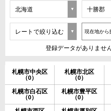
現在地から
登録データがありませ
札幌市中央区
札幌市北区
（0）
（0）
札幌市白石区
札幌市豊平区
（0）
（0）
札幌市西区
札幌市厚別区