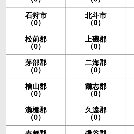
石狩市
北斗市
（0）
（0）
松前郡
上磯郡
（0）
（0）
茅部郡
二海郡
（0）
（0）
檜山郡
爾志郡
（0）
（0）
瀬棚郡
久遠郡
（0）
（0）
寿都郡
磯谷郡