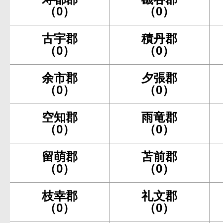
（0）
（0）
古宇郡
積丹郡
（0）
（0）
余市郡
夕張郡
（0）
（0）
空知郡
雨竜郡
（0）
（0）
留萌郡
苫前郡
（0）
（0）
枝幸郡
礼文郡
（0）
（0）