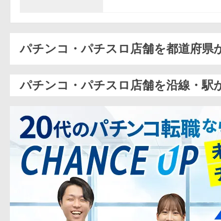
パチンコ・パチスロ店舗を都道府県
パチンコ・パチスロ店舗を沿線・駅