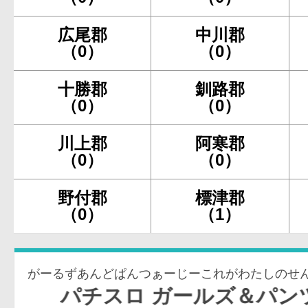
広尾郡
中川郡
（0）
（0）
十勝郡
釧路郡
（0）
（0）
川上郡
阿寒郡
（0）
（0）
野付郡
標津郡
（0）
（1）
がーるずあんどぱんつぁーじーこれがわたしのせ
スロ ガールズ＆パンツァーG～