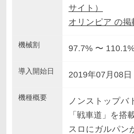
サイト）
オリンピア の掲
機械割
97.7% 〜 110.1
導入開始日
2019年07月08
機種概要
ノンストップバト
「戦車道」を搭
スロにガルパン