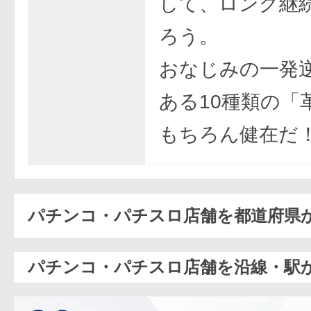
して、ロング継
ろう。
おなじみの一発
ある10種類の「
もちろん健在だ
パチンコ・パチスロ店舗を都道府県
パチンコ・パチスロ店舗を沿線・駅