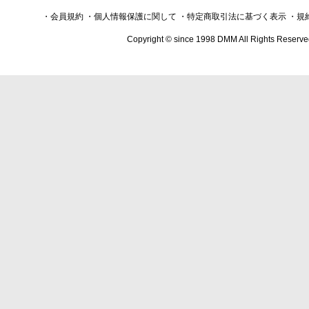
・会員規約
・個人情報保護に関して
・特定商取引法に基づく表示
・規
Copyright © since 1998 DMM All Rights Reserve