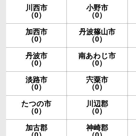
川西市
小野市
（0）
（0）
加西市
丹波篠山市
（0）
（0）
丹波市
南あわじ市
（0）
（0）
淡路市
宍粟市
（0）
（0）
たつの市
川辺郡
（0）
（0）
加古郡
神崎郡
（0）
（0）