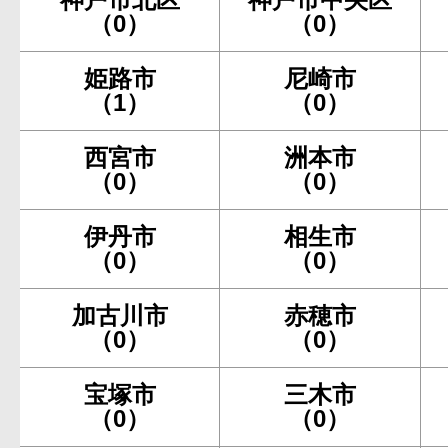
（0）
（0）
姫路市
尼崎市
（1）
（0）
西宮市
洲本市
（0）
（0）
伊丹市
相生市
（0）
（0）
加古川市
赤穂市
（0）
（0）
宝塚市
三木市
（0）
（0）