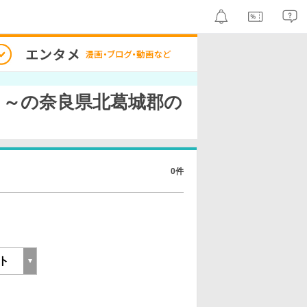
！～の奈良県北葛城郡の
0件