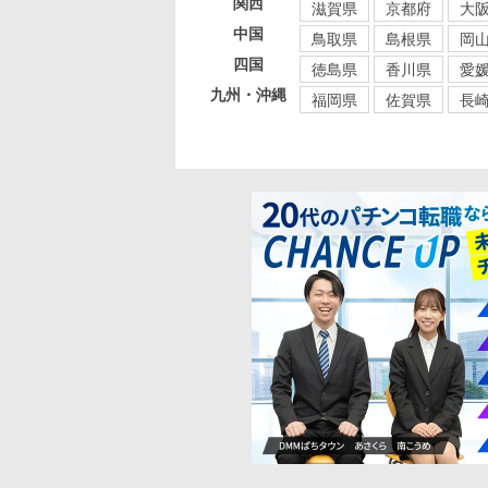
関西
滋賀県
京都府
大
中国
鳥取県
島根県
岡
四国
徳島県
香川県
愛
九州・沖縄
福岡県
佐賀県
長